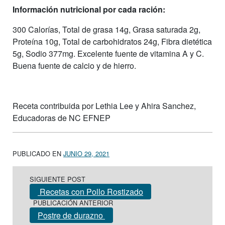
Información nutricional por cada ración:
300 Calorías, Total de grasa 14g, Grasa saturada 2g,
Proteína 10g, Total de carbohidratos 24g, Fibra dietética
5g, Sodio 377mg. Excelente fuente de vitamina A y C.
Buena fuente de calcio y de hierro.
Receta contribuida por Lethia Lee y Ahira Sanchez,
Educadoras de NC EFNEP
PUBLICADO EN
JUNIO 29, 2021
Post navigation
SIGUIENTE POST
Recetas con Pollo Rostizado
PUBLICACIÓN ANTERIOR
Postre de durazno