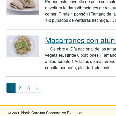
Pruebe este envuelto de pollo con salsa
envoltura le dará vibraciones de resta
comer! Rinde 1 porción | Tamaño de la p
1-2 puñados de verduras (lechuga, …
Macarrones con atún 
Celebre el Día nacional de los amant
vegetales. Rinde 6 porciones | Tamaño 
antiadherente 1 ½ tazas de macarrones
cebolla pequeña, picada 1 pimiento 
Posts navigation
1
2
3
»
© 2026 North Carolina Cooperative Extension