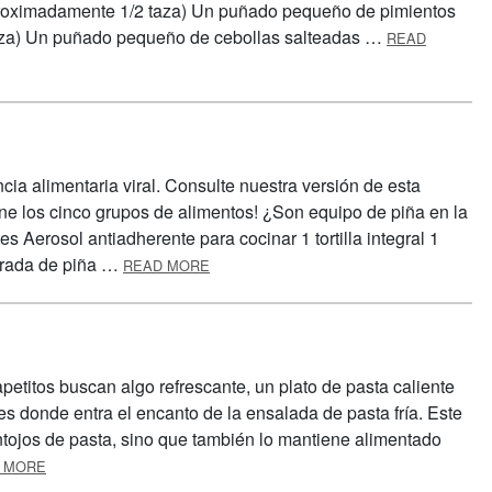
proximadamente 1/2 taza) Un puñado pequeño de pimientos
aza) Un puñado pequeño de cebollas salteadas …
READ
cia alimentaria viral. Consulte nuestra versión de esta
iene los cinco grupos de alimentos! ¿Son equipo de piña en la
s Aerosol antiadherente para cocinar 1 tortilla integral 1
ABOUT BOCADITOS DE PIZZA
arada de piña …
READ MORE
etitos buscan algo refrescante, un plato de pasta caliente
es donde entra el encanto de la ensalada de pasta fría. Este
antojos de pasta, sino que también lo mantiene alimentado
ABOUT ENSALADA DE PASTA
 MORE