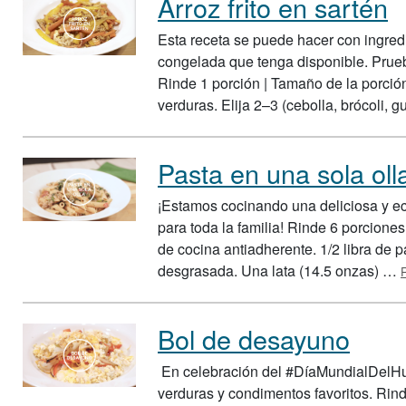
Arroz frito en sartén
Esta receta se puede hacer con ingred
congelada que tenga disponible. Prue
Rinde 1 porción | Tamaño de la porción:
verduras. Elija 2–3 (cebolla, brócoli, 
Pasta en una sola oll
¡Estamos cocinando una deliciosa y ec
para toda la familia! Rinde 6 porciones
de cocina antiadherente. 1/2 libra de
desgrasada. Una lata (14.5 onzas) …
Bol de desayuno
En celebración del #DíaMundialDelHue
verduras y condimentos favoritos. Rind