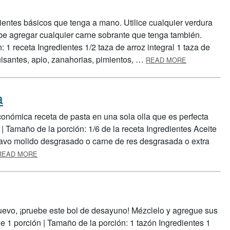
ientes básicos que tenga a mano. Utilice cualquier verdura
be agregar cualquier carne sobrante que tenga también.
 1 receta Ingredientes 1/2 taza de arroz integral 1 taza de
ABOUT ARRO
guisantes, apio, zanahorias, pimientos, …
READ MORE
a
onómica receta de pasta en una sola olla que es perfecta
 | Tamaño de la porción: 1/6 de la receta Ingredientes Aceite
 pavo molido desgrasado o carne de res desgrasada o extra
ABOUT PASTA EN UNA SOLA OLLA
READ MORE
vo, ¡pruebe este bol de desayuno! Mézclelo y agregue sus
e 1 porción | Tamaño de la porción: 1 tazón Ingredientes 1