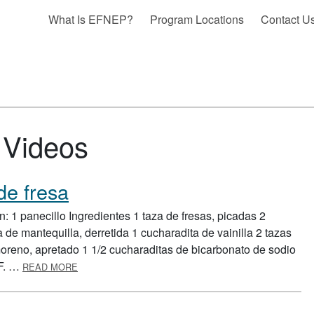
What Is EFNEP?
Program Locations
Contact U
:
Videos
de fresa
 1 panecillo Ingredientes 1 taza de fresas, picadas 2
 de mantequilla, derretida 1 cucharadita de vainilla 2 tazas
moreno, apretado 1 1/2 cucharaditas de bicarbonato de sodio
ABOUT PANECILLOS INTEGRALES DE FRESA
°F. …
READ MORE