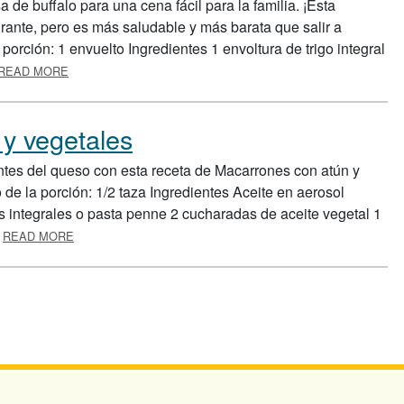
 de buffalo para una cena fácil para la familia. ¡Esta
urante, pero es más saludable y más barata que salir a
orción: 1 envuelto Ingredientes 1 envoltura de trigo integral
ABOUT ENVUELTO DE POLLO CON SALSA BÚFALO
READ MORE
y vegetales
es del queso con esta receta de Macarrones con atún y
de la porción: 1/2 taza Ingredientes Aceite en aerosol
 integrales o pasta penne 2 cucharadas de aceite vegetal 1
ABOUT MACARRONES CON ATÚN Y VEGETALES
…
READ MORE