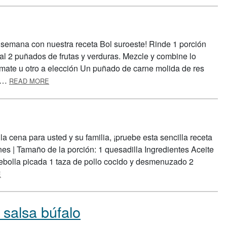
 semana con nuestra receta Bol suroeste! Rinde 1 porción
al 2 puñados de frutas y verduras. Mezcle y combine lo
omate u otro a elección Un puñado de carne molida de res
ABOUT BOL SUROESTE
e …
READ MORE
a cena para usted y su familia, ¡pruebe esta sencilla receta
nes | Tamaño de la porción: 1 quesadilla Ingredientes Aceite
cebolla picada 1 taza de pollo cocido y desmenuzado 2
ABOUT QUESADILLA DE POLLO
E
 salsa búfalo