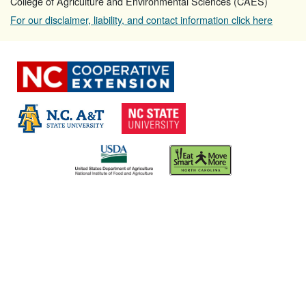
College of Agriculture and Environmental Sciences (CAES)
For our disclaimer, liability, and contact information click here