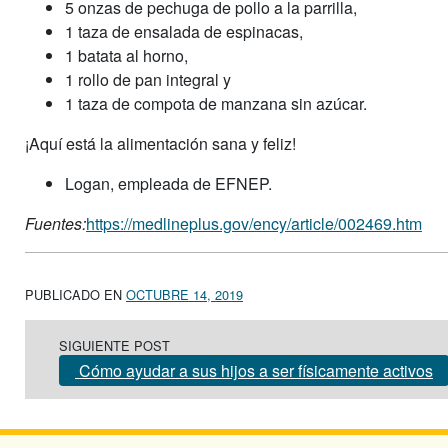
5 onzas de pechuga de pollo a la parrilla,
1 taza de ensalada de espinacas,
1 batata al horno,
1 rollo de pan integral y
1 taza de compota de manzana sin azúcar.
¡Aquí está la alimentación sana y feliz!
Logan, empleada de EFNEP.
Fuentes:
https://medlineplus.gov/ency/article/002469.htm
PUBLICADO EN
OCTUBRE 14, 2019
Post navigation
SIGUIENTE POST
Cómo ayudar a sus hijos a ser físicamente activos