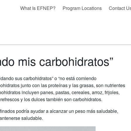
What Is EFNEP?
Program Locations
Contact U
ndo mis carbohidratos”
idando sus carbohidratos” o “no está comiendo
hidratos junto con las proteínas y las grasas, son nutrientes
hidratos incluyen panes, pastas, cereales, arroz, frijoles,
s refrescos y los dulces también son carbohidratos.
refinados podría ayudar a alcanzar un peso más saludable,
mantenerse saludable.