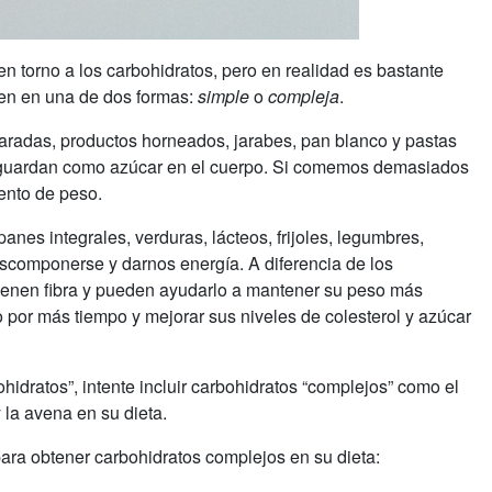
torno a los carbohidratos, pero en realidad es bastante
en en una de dos formas:
simple
o
compleja
.
aradas, productos horneados, jarabes, pan blanco y pastas
 guardan como azúcar en el cuerpo. Si comemos demasiados
mento de peso.
anes integrales, verduras, lácteos, frijoles, legumbres,
escomponerse y darnos energía. A diferencia de los
tienen fibra y pueden ayudarlo a mantener su peso más
o por más tiempo y mejorar sus niveles de colesterol y azúcar
ohidratos”, intente incluir carbohidratos “complejos” como el
 y la avena en su dieta.
ra obtener carbohidratos complejos en su dieta: