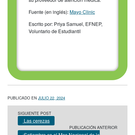
Fuente (en inglés):
Mayo Clinic
Escrito por: Priya Samuel, EFNEP,
Voluntario de Estudiantil
PUBLICADO EN
JULIO 22, 2024
Post navigation
SIGUIENTE POST
Las cerezas
PUBLICACIÓN ANTERIOR
¡Setiembre es el Mes Nacional de la