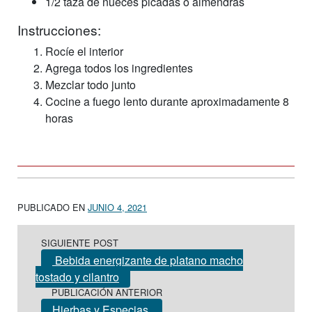
1/2 taza de nueces picadas o almendras
Instrucciones:
Rocíe el interior
Agrega todos los ingredientes
Mezclar todo junto
Cocine a fuego lento durante aproximadamente 8
horas
PUBLICADO EN
JUNIO 4, 2021
Post navigation
SIGUIENTE POST
Bebida energizante de platano macho
tostado y cilantro
PUBLICACIÓN ANTERIOR
Hierbas y Especias