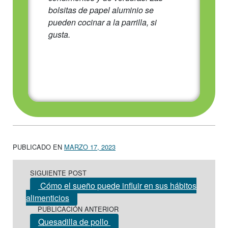
bolsitas de papel aluminio se
pueden cocinar a la parrilla, si
gusta.
PUBLICADO EN
MARZO 17, 2023
Post navigation
SIGUIENTE POST
Cómo el sueño puede influir en sus hábitos
alimenticios
PUBLICACIÓN ANTERIOR
Quesadilla de pollo