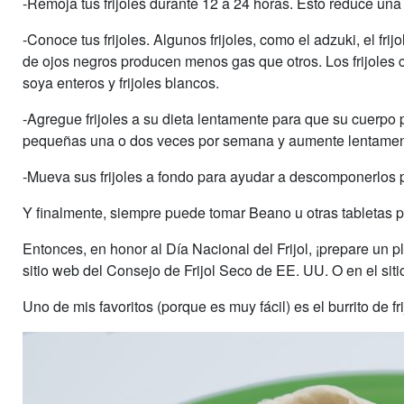
-Remoja tus frijoles durante 12 a 24 horas. Esto reduce una b
-Conoce tus frijoles. Algunos frijoles, como el adzuki, el fri
de ojos negros producen menos gas que otros. Los frijoles co
soya enteros y frijoles blancos.
-Agregue frijoles a su dieta lentamente para que su cuerpo
pequeñas una o dos veces por semana y aumente lentame
-Mueva sus frijoles a fondo para ayudar a descomponerlos p
Y finalmente, siempre puede tomar Beano u otras tabletas p
Entonces, en honor al Día Nacional del Frijol, ¡prepare un pl
sitio web del Consejo de Frijol Seco de EE. UU. O en el sitio 
Uno de mis favoritos (porque es muy fácil) es el burrito de f