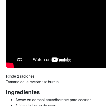
Rinde 2 raciones
Tamaño de la ración: 1/2 burrito
Ingredientes
Aceite en aerosol antiadherente para cocinar
2 tiras de tocino de pavo