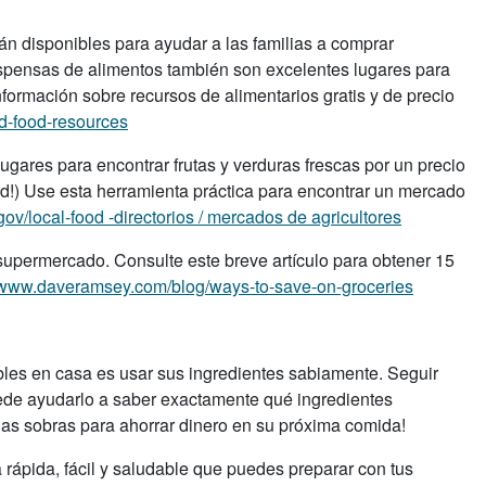
án disponibles para ayudar a las familias a comprar
spensas de alimentos también son excelentes lugares para
nformación sobre recursos de alimentarios gratis y de precio
nd-food-resources
ugares para encontrar frutas y verduras frescas por un precio
d!) Use esta herramienta práctica para encontrar un mercado
ov/local-food -directorios / mercados de agricultores
supermercado. Consulte este breve artículo para obtener 15
//www.daveramsey.com/blog/ways-to-save-on-groceries
bles en casa es usar sus ingredientes sabiamente. Seguir
ede ayudarlo a saber exactamente qué ingredientes
las sobras para ahorrar dinero en su próxima comida!
ápida, fácil y saludable que puedes preparar con tus