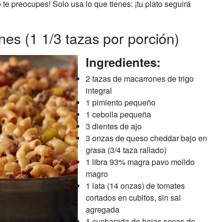
o te preocupes! Solo usa lo que tienes: ¡tu plato seguirá
nes (1 1/3 tazas por porción)
Ingredientes:
2 tazas de macarrones de trigo
integral
1 pimiento pequeño
1 cebolla pequeña
3 dientes de ajo
3 onzas de queso cheddar bajo en
grasa (3/4 taza rallado)
1 libra 93% magra pavo molido
magro
1 lata (14 onzas) de tomates
cortados en cubitos, sin sal
agregada
1 cucharada de hojas secas de