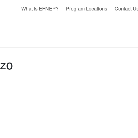
What Is EFNEP?
Program Locations
Contact U
ezo